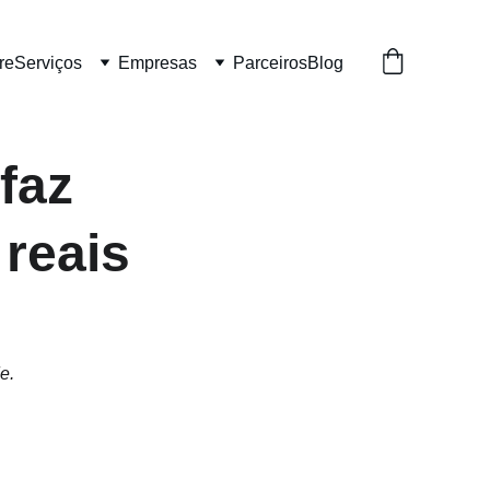
re
Serviços
Empresas
Parceiros
Blog
faz 
 reais
e.