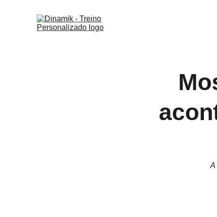
Mos
acont
A